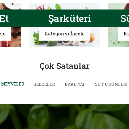
Et
Şarküteri
S
ele
Kategoriyi İncele
Ka
Çok Satanlar
MEYVELER
SEBZELER
BAKLİYAT
SÜT ÜRÜNLERİ