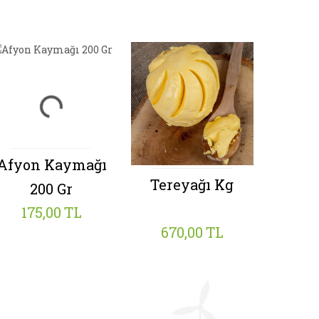
Afyon Kaymağı
Tereyağı Kg
Yumur
200 Gr
175,00 TL
670,00 TL
25