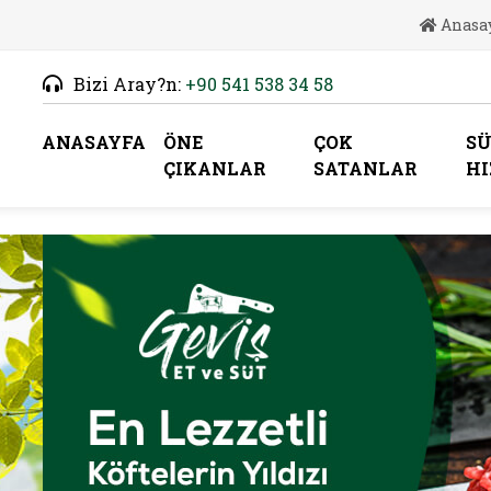
Anasa
Bizi Aray?n:
+90 541 538 34 58
ANASAYFA
ÖNE
ÇOK
SÜ
ÇIKANLAR
SATANLAR
HI