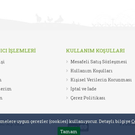
CI İŞLEMLERİ
KULLANIM KOŞULLARI
işi
Mesafeli Satış Sözleşmesi
Kullanım Koşulları
m
Kişisel Verilerin Korunması
lerim
İptal ve İade
m
Çerez Politikası
melere uygun çerezler (cookies) kullanıyoruz. Detaylı bilgiye
Ç
C. A.Ş Tüm
Protic
Tamam