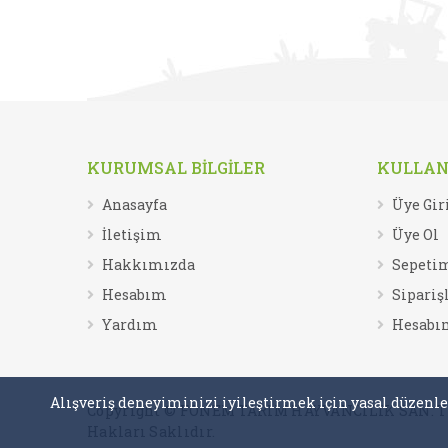
KURUMSAL BİLGİLER
KULLANI
Anasayfa
Üye Gir
İletişim
Üye Ol
Hakkımızda
Sepeti
Hesabım
Sipariş
Yardım
Hesabı
Alışveriş deneyiminizi iyileştirmek için yasal düzenle
Copyright © FONEM TARIM HAYVANCILIK SAN. Tİ
Hakları Saklıdır.