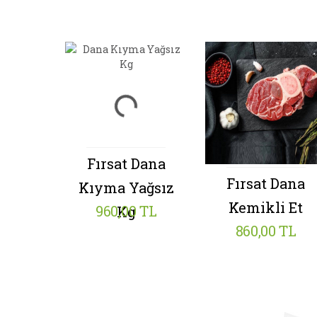
Fırsat
Dana
ana
Fırsat
Dana
Kıyma Yağsız
ormal
Kemikli Et
960,00 TL
Kg
 TL
860,00 TL